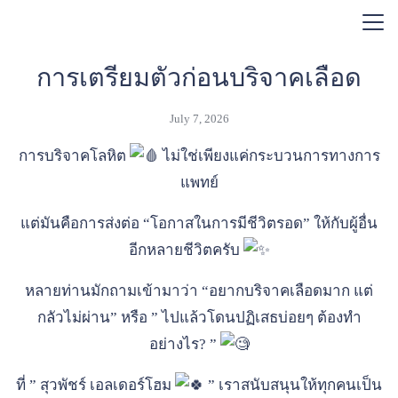
Skip
บทความสุขภาพ
to
Search
content
for:
การเตรียมตัวก่อนบริจาคเลือด
July 7, 2026
การบริจาคโลหิต
ไม่ใช่เพียงแค่กระบวนการทางการ
แพทย์
แต่มันคือการส่งต่อ “โอกาสในการมีชีวิตรอด” ให้กับผู้อื่น
อีกหลายชีวิตครับ
หลายท่านมักถามเข้ามาว่า “อยากบริจาคเลือดมาก แต่
กลัวไม่ผ่าน” หรือ ” ไปแล้วโดนปฏิเสธบ่อยๆ ต้องทำ
อย่างไร? ”
ที่ ” สุวพัชร์ เอลเดอร์โฮม
” เราสนับสนุนให้ทุกคนเป็น