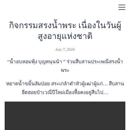
Skip
แกลลอรี่
to
Search
content
for:
กิจกรรมสรงน้ำพระ เนื่องในวันผู้
สูงอายุแห่งชาติ
July 7, 2026
“น้ำอบหอมฟุ้ง บุญหนุนนำ ” ร่วมสืบสานประเพณีสรงน้ำ
พระ
หยาดน้ำขมิ้นส้มป่อย สระเกล้าดำหัวผู้เฒ่าผู้แก่… สืบสาน
ฮีตฮอยป๋าเวณีปีใหม่เมืองหื้อคงอยู่สืบไป…