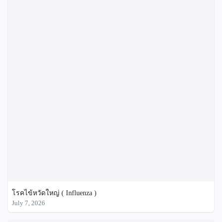
โรคไข้หวัดใหญ่ ( Influenza )
July 7, 2026