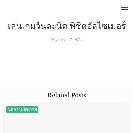
Skip
บทความสุขภาพ
to
Search
content
for:
เล่นเกมวันละนิด พิชิตอัลไซเมอร์
November 15, 2024
Related Posts
บทความสุขภาพ